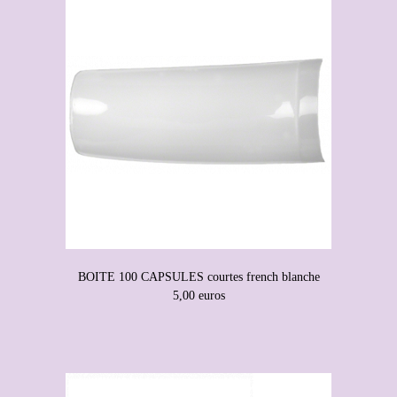
BOITE 100 CAPSULES courtes french blanche
5,00 euros